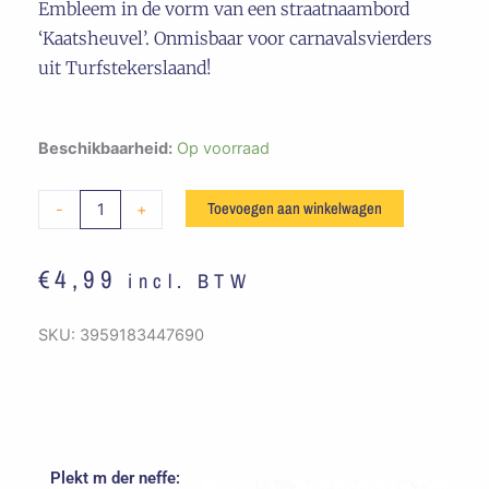
Embleem in de vorm van een straatnaambord
‘Kaatsheuvel’. Onmisbaar voor carnavalsvierders
uit Turfstekerslaand!
Embleem
Beschikbaarheid:
Op voorraad
Straatbord
Kaatsheuvel
Toevoegen aan winkelwagen
-
+
aantal
€
4,99
incl. BTW
SKU:
3959183447690
Plekt m der neffe:
Oorspronkelijke
Huidige