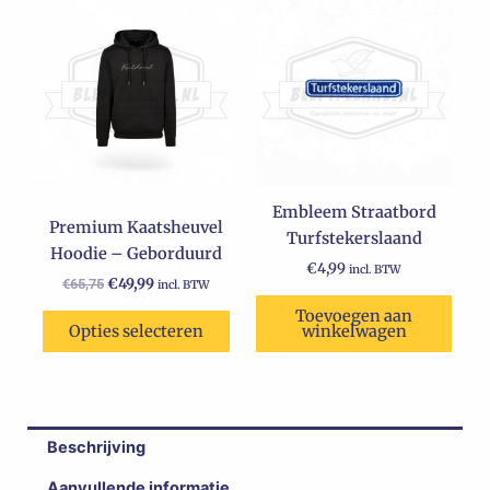
Dit
prijs
prijs
product
was:
is:
€65,75.
heeft
€49,99.
meerdere
variaties.
Deze
optie
kan
Embleem Straatbord
gekozen
Premium Kaatsheuvel
Turfstekerslaand
worden
Hoodie – Geborduurd
op
€
4,99
incl. BTW
€
49,99
€
65,75
incl. BTW
de
Toevoegen aan
productpagina
Opties selecteren
winkelwagen
Beschrijving
Aanvullende informatie