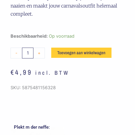
naaien en maakt jouw carnavalsoutfit helemaal
compleet.
Embleem
Beschikbaarheid:
Op voorraad
Straatbord
Hulten
Toevoegen aan winkelwagen
-
+
aantal
€
4,99
incl. BTW
SKU:
5875481156328
Plekt m der neffe: