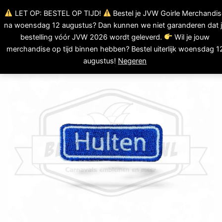
Ga
LET OP: BESTEL OP TIJD!
Bestel je JVW Goirle Merchandis
0
naar
Winkelwagen
na woensdag 12 augustus? Dan kunnen we niet garanderen dat 
de
bestelling vóór JVW 2026 wordt geleverd.
Wil je jouw
inhoud
merchandise op tijd binnen hebben? Bestel uiterlijk woensdag 1
augustus!
Negeren