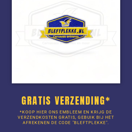
GRATIS VERZENDING*
*KOOP HIER ONS EMBLEEM EN KRIJG DE
VERZENDKOSTEN GRATIS, GEBUIK BIJ HET
AFREKENEN DE CODE "BLEFTPLEKKE".