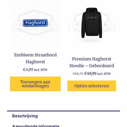
Dit
prijs
prijs
product
was:
is:
€65,75.
heeft
€49,99.
meerdere
variaties.
Deze
optie
kan
Embleem Straatbord
gekozen
Premium Haghorst
Haghorst
worden
Hoodie – Geborduurd
op
€
4,99
incl. BTW
€
49,99
€
65,75
incl. BTW
de
Toevoegen aan
productpagina
winkelwagen
Opties selecteren
Beschrijving
Aanvullende informatie