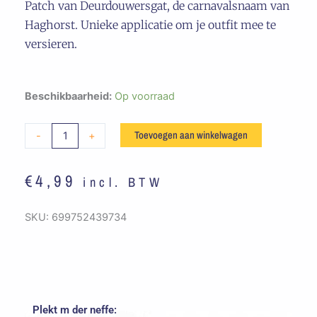
Patch van Deurdouwersgat, de carnavalsnaam van
Haghorst. Unieke applicatie om je outfit mee te
versieren.
Embleem
Beschikbaarheid:
Op voorraad
Straatbord
Durdauwersgat
Toevoegen aan winkelwagen
-
+
aantal
€
4,99
incl. BTW
SKU:
699752439734
Plekt m der neffe:
Oorspronkelijke
Huidige