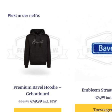
Plekt m der neffe:
Oorspronkelijke
Huidige
Dit
prijs
prijs
product
was:
is:
€65,75.
€49,99.
heeft
meerdere
variaties.
Deze
optie
kan
gekozen
worden
op
Premium Bavel Hoodie –
Embleem Straat
de
Geborduurd
productpagina
€
4,99
inc
€
49,99
€
65,75
incl. BTW
Toevoege