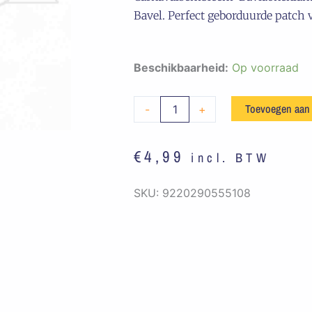
Bavel. Perfect geborduurde patch 
Embleem
Beschikbaarheid:
Op voorraad
Straatbord
Baviaonenland
Toevoegen aan
-
+
aantal
€
4,99
incl. BTW
SKU:
9220290555108