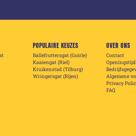
POPULAIRE KEUZES
OVER ONS
at
Ballefruttersgat (Goirle)
Contact
Kaaiengat (Riel)
Openingstij
Kruikenstad (Tilburg)
Bedrijfsgege
Wringersgat (Rijen)
Algemene v
Privacy Poli
FAQ