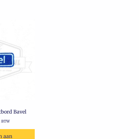
bord Bavel
l. BTW
n aan