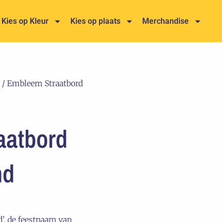
Kies op Kleur
Kies op plaats
Merchandise
/ Embleem Straatbord
aatbord
nd
’, de feestnaam van