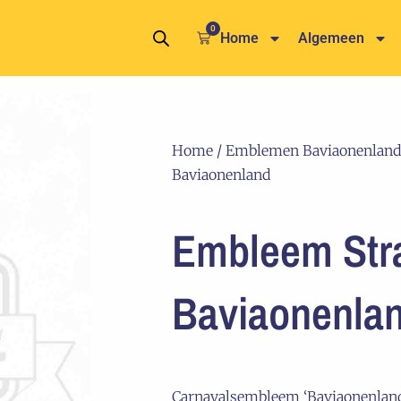
0
Winkelwagen
Home
Algemeen
Home
/
Emblemen Baviaonenland
Baviaonenland
Embleem Str
Baviaonenla
Carnavalsembleem ‘Baviaonenland