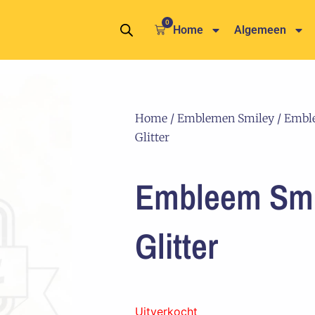
0
Winkelwagen
Home
Algemeen
Home
/
Emblemen Smiley
/ Embl
Glitter
Embleem Smi
Glitter
Uitverkocht