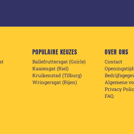
POPULAIRE KEUZES
OVER ONS
at
Ballefruttersgat (Goirle)
Contact
Kaaiengat (Riel)
Openingstij
Kruikenstad (Tilburg)
Bedrijfsgege
Wringersgat (Rijen)
Algemene v
Privacy Poli
FAQ