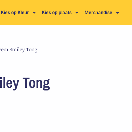
Kies op Kleur
Kies op plaats
Merchandise
eem Smiley Tong
ley Tong