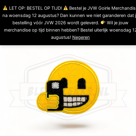
Ga
LET OP: BESTEL OP TIJD!
Bestel je JVW Goirle Merchandis
0
naar
Winkelwagen
na woensdag 12 augustus? Dan kunnen we niet garanderen dat 
de
bestelling vóór JVW 2026 wordt geleverd.
Wil je jouw
inhoud
merchandise op tijd binnen hebben? Bestel uiterlijk woensdag 1
augustus!
Negeren