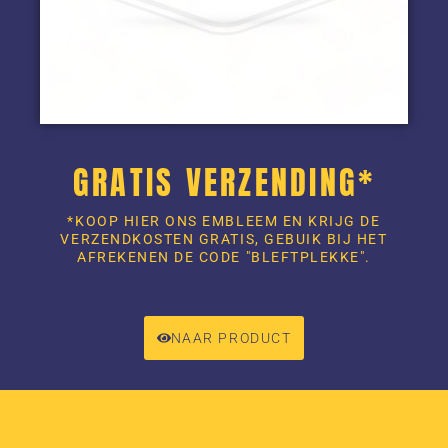
GRATIS VERZENDING*
*KOOP HIER ONS EMBLEEM EN KRIJG DE
VERZENDKOSTEN GRATIS, GEBUIK BIJ HET
AFREKENEN DE CODE "BLEFTPLEKKE".
NAAR PRODUCT