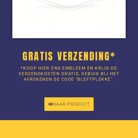
GRATIS VERZENDING*
*KOOP HIER ONS EMBLEEM EN KRIJG DE
VERZENDKOSTEN GRATIS, GEBUIK BIJ HET
AFREKENEN DE CODE "BLEFTPLEKKE".
NAAR PRODUCT