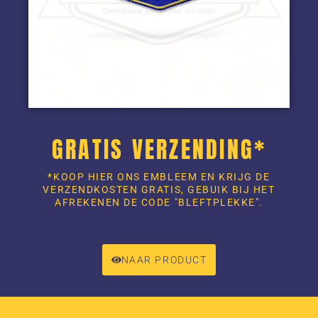
GRATIS VERZENDING*
*KOOP HIER ONS EMBLEEM EN KRIJG DE
VERZENDKOSTEN GRATIS, GEBUIK BIJ HET
AFREKENEN DE CODE "BLEFTPLEKKE".
NAAR PRODUCT