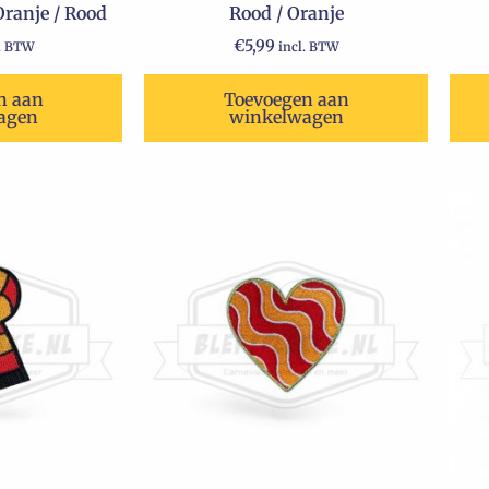
anje / Rood
Rood / Oranje
€
5,99
l. BTW
incl. BTW
n aan
Toevoegen aan
agen
winkelwagen