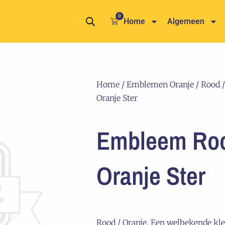
0
Winkelwagen
Home
Algemeen
Home
/
Emblemen Oranje / Rood
/
Oranje Ster
Embleem Roo
Oranje Ster
Rood / Oranje, Een welbekende kle