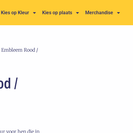
Kies op Kleur
Kies op plaats
Merchandise
 Embleem Rood /
d /
ur voor hen die in