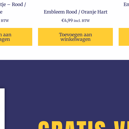
je – Rood /
Em
e
Embleem Rood / Oranje Hart
€
4,99
. BTW
incl. BTW
n aan
Toevoegen aan
agen
winkelwagen