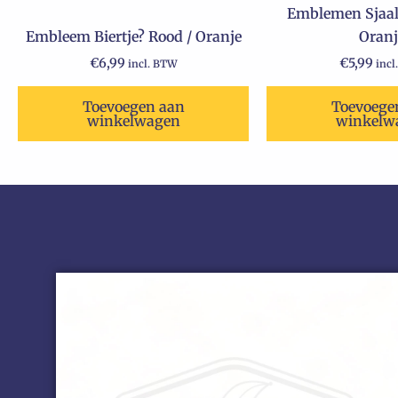
Emblemen Sjaalt
Embleem Biertje? Rood / Oranje
Oranj
€
6,99
€
5,99
incl. BTW
incl
Toevoegen aan
Toevoege
winkelwagen
winkelw