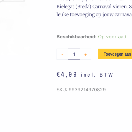
Kielegat (Breda) Carnaval vieren.
leuke toevoeging op jouw carnaval
Embleem
Beschikbaarheid:
Op voorraad
Rood
/
Toevoegen aan
-
+
Oranje
Ster
€
4,99
incl. BTW
aantal
SKU:
9939214970829