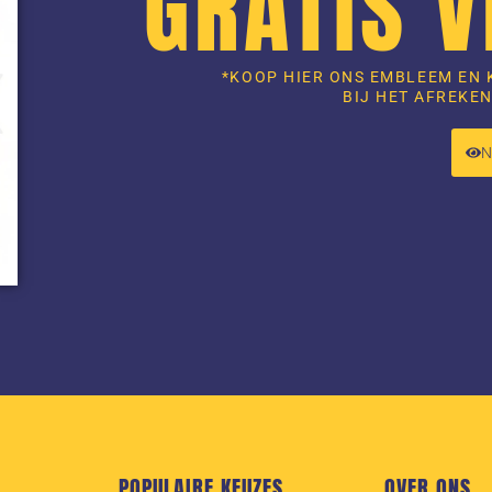
GRATIS 
*KOOP HIER ONS EMBLEEM EN 
BIJ HET AFREKEN
POPULAIRE KEUZES
OVER ONS