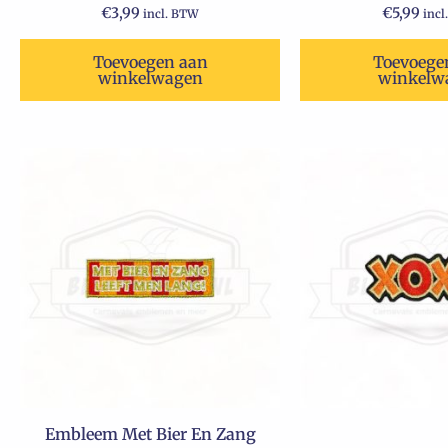
€
3,99
€
5,99
incl. BTW
incl
Toevoegen aan
Toevoege
winkelwagen
winkelw
Embleem Met Bier En Zang