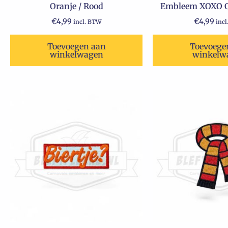
Oranje / Rood
Embleem XOXO Or
€
4,99
€
4,99
incl. BTW
inc
Toevoegen aan
Toevoege
winkelwagen
winkelw