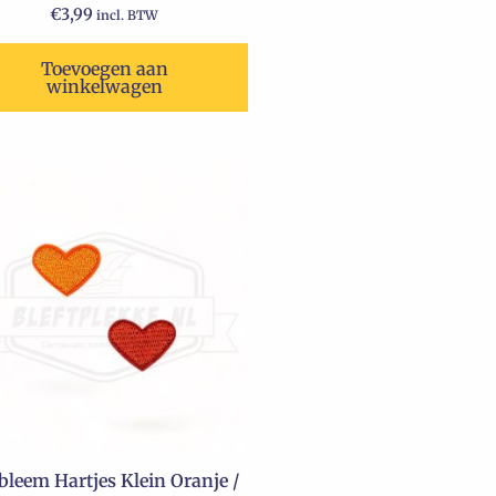
€
3,99
incl. BTW
Toevoegen aan
winkelwagen
leem Hartjes Klein Oranje /