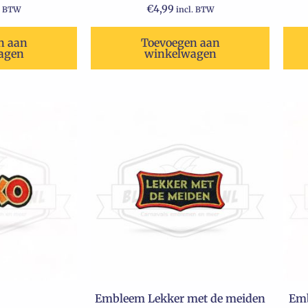
€
4,99
. BTW
incl. BTW
n aan
Toevoegen aan
agen
winkelwagen
Embleem Lekker met de meiden
Emb