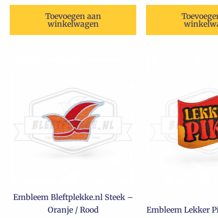
Toevoegen aan
Toevoege
winkelwagen
winkelw
Embleem Bleftplekke.nl Steek –
Oranje / Rood
Embleem Lekker Pi