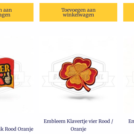
n aan
Toevoegen aan
agen
winkelwagen
Embleem Klavertje vier Rood /
Em
k Rood Oranje
Oranje