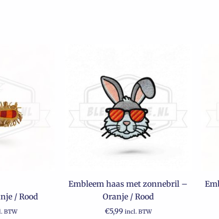
Embleem haas met zonnebril –
Emb
nje / Rood
Oranje / Rood
€
5,99
l. BTW
incl. BTW