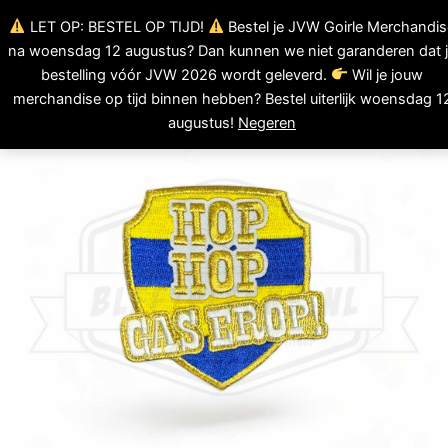
Ga
LET OP: BESTEL OP TIJD!
Bestel je JVW Goirle Merchandis
0
naar
Winkelwagen
na woensdag 12 augustus? Dan kunnen we niet garanderen dat 
de
bestelling vóór JVW 2026 wordt geleverd.
Wil je jouw
inhoud
merchandise op tijd binnen hebben? Bestel uiterlijk woensdag 1
augustus!
Negeren