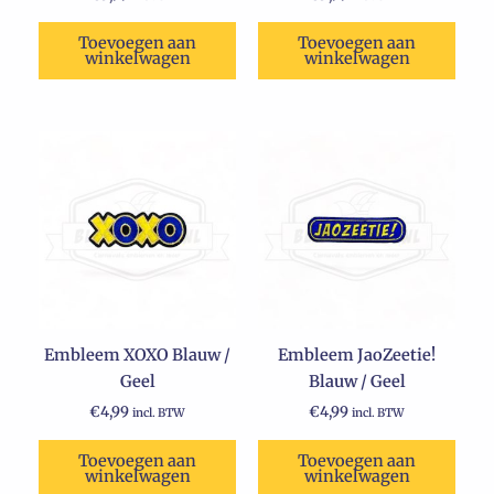
Toevoegen aan
Toevoegen aan
winkelwagen
winkelwagen
Embleem XOXO Blauw /
Embleem JaoZeetie!
Geel
Blauw / Geel
€
4,99
€
4,99
incl. BTW
incl. BTW
Toevoegen aan
Toevoegen aan
winkelwagen
winkelwagen