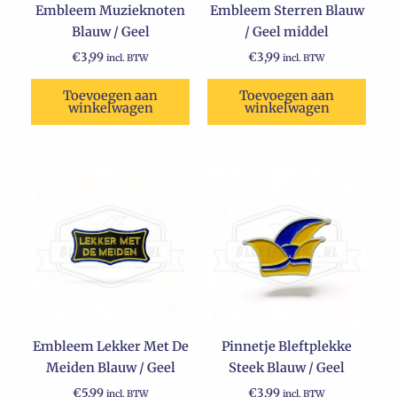
Embleem Muzieknoten
Embleem Sterren Blauw
Blauw / Geel
/ Geel middel
€
3,99
€
3,99
incl. BTW
incl. BTW
Toevoegen aan
Toevoegen aan
winkelwagen
winkelwagen
Embleem Lekker Met De
Pinnetje Bleftplekke
Meiden Blauw / Geel
Steek Blauw / Geel
€
5,99
€
3,99
incl. BTW
incl. BTW