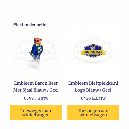
Plekt m der neffe:
Embleem Baron Beer
Embleem Bleftplekke.nl
Met Sjaal Blauw / Geel
Logo Blauw / Geel
€
5,99
€
4,95
incl. BTW
incl. BTW
Toevoegen aan
Toevoegen aan
winkelwagen
winkelwagen