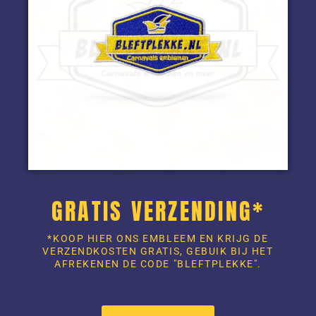
GRATIS VERZENDING*
*KOOP HIER ONS EMBLEEM EN KRIJG DE
VERZENDKOSTEN GRATIS, GEBUIK BIJ HET
AFREKENEN DE CODE "BLEFTPLEKKE".