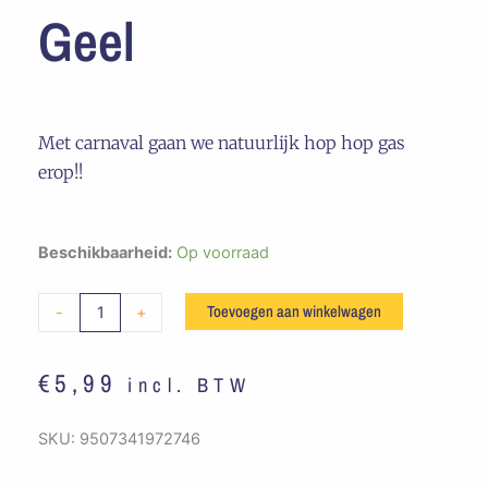
Geel
Met carnaval gaan we natuurlijk hop hop gas
erop!!
Embleem
Beschikbaarheid:
Op voorraad
Hop
Hop
Toevoegen aan winkelwagen
-
+
Gas
Erop
€
5,99
incl. BTW
Blauw
/
Geel
SKU:
9507341972746
aantal