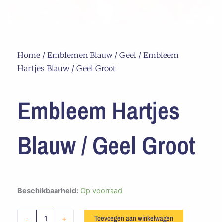
Home
/
Emblemen Blauw / Geel
/ Embleem
Hartjes Blauw / Geel Groot
Embleem Hartjes
Blauw / Geel Groot
Embleem
Beschikbaarheid:
Op voorraad
Hartjes
Blauw
Toevoegen aan winkelwagen
-
+