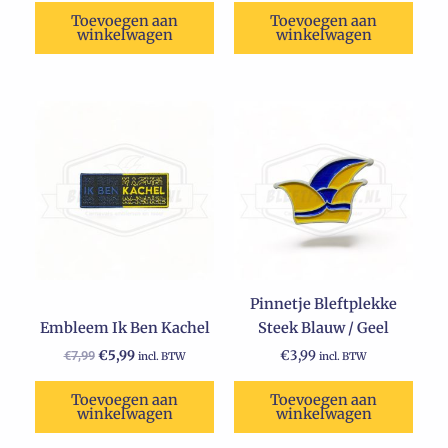
Toevoegen aan
Toevoegen aan
winkelwagen
winkelwagen
Oorspronkelijke
Huidige
prijs
prijs
was:
is:
€7,99.
€5,99.
Pinnetje Bleftplekke
Embleem Ik Ben Kachel
Steek Blauw / Geel
€
5,99
€
3,99
€
7,99
incl. BTW
incl. BTW
Toevoegen aan
Toevoegen aan
winkelwagen
winkelwagen