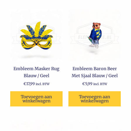
Embleem Masker Rug
Embleem Baron Beer
Blauw / Geel
Met Sjaal Blauw / Geel
€
17,99
€
5,99
incl. BTW
incl. BTW
Toevoegen aan
Toevoegen aan
winkelwagen
winkelwagen