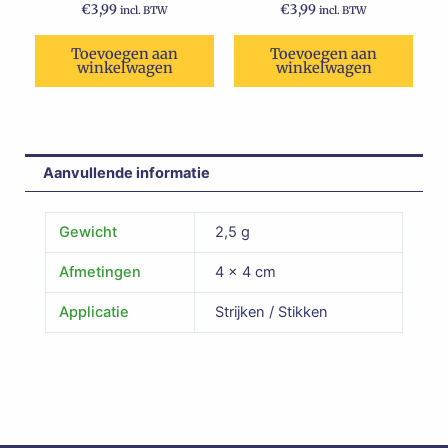
€
3,99
€
3,99
incl. BTW
incl. BTW
Toevoegen aan
Toevoegen aan
winkelwagen
winkelwagen
Aanvullende informatie
Gewicht
2,5 g
Afmetingen
4 × 4 cm
Applicatie
Strijken / Stikken