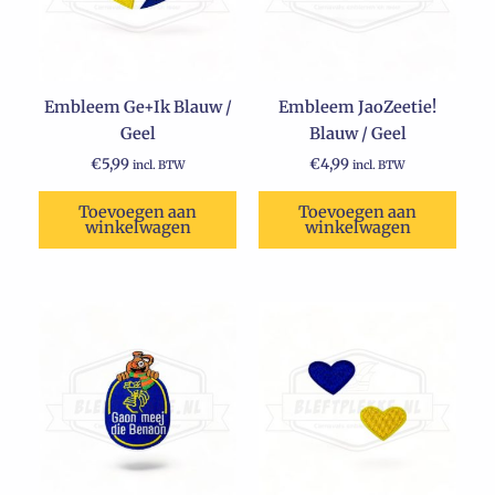
Embleem Ge+Ik Blauw /
Embleem JaoZeetie!
Geel
Blauw / Geel
€
5,99
€
4,99
incl. BTW
incl. BTW
Toevoegen aan
Toevoegen aan
winkelwagen
winkelwagen