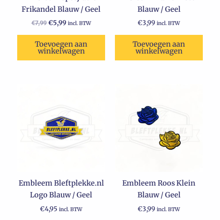
Frikandel Blauw / Geel
Blauw / Geel
€
5,99
€
3,99
€
7,99
incl. BTW
incl. BTW
Toevoegen aan
Toevoegen aan
winkelwagen
winkelwagen
Embleem Bleftplekke.nl
Embleem Roos Klein
Logo Blauw / Geel
Blauw / Geel
€
4,95
€
3,99
incl. BTW
incl. BTW