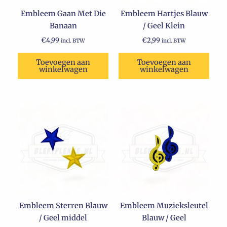
Embleem Gaan Met Die
Embleem Hartjes Blauw
Banaan
/ Geel Klein
€
4,99
€
2,99
incl. BTW
incl. BTW
Toevoegen aan
Toevoegen aan
winkelwagen
winkelwagen
Embleem Sterren Blauw
Embleem Muzieksleutel
/ Geel middel
Blauw / Geel