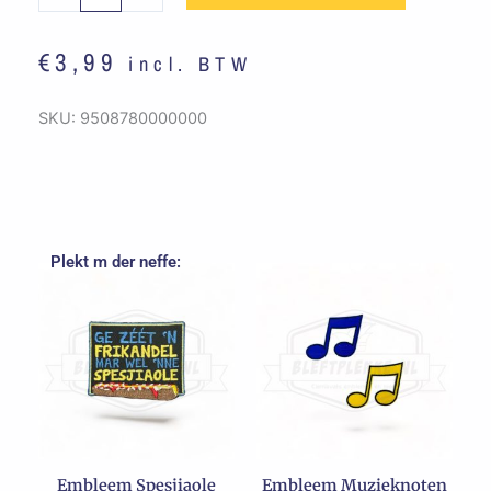
/
Geel
€
3,99
incl. BTW
Groot
aantal
SKU:
9508780000000
Plekt m der neffe:
Oorspronkelijke
Huidige
prijs
prijs
was:
is:
€7,99.
€5,99.
Embleem Spesjiaole
Embleem Muzieknoten