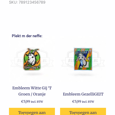
aantal
SKU:
789123456789
Plekt m der neffe:
Embleem Witte Gij ‘T
Groen / Oranje
Embleem GezelliGEIT
€
5,99
€
5,99
incl. BTW
incl. BTW
Toevoegen aan
Toevoegen aan