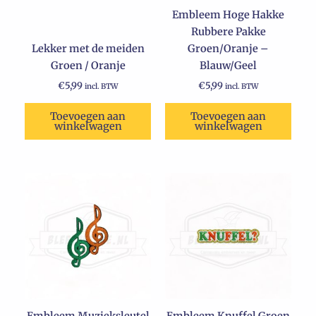
Embleem Hoge Hakke
Rubbere Pakke
Lekker met de meiden
Groen/Oranje –
Groen / Oranje
Blauw/Geel
€
5,99
€
5,99
incl. BTW
incl. BTW
Toevoegen aan
Toevoegen aan
winkelwagen
winkelwagen