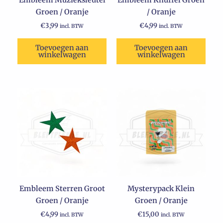
Embleem Muzieksleutel
Embleem Knuffel Groen
Groen / Oranje
/ Oranje
€
3,99
€
4,99
incl. BTW
incl. BTW
Toevoegen aan
Toevoegen aan
winkelwagen
winkelwagen
Embleem Sterren Groot
Mysterypack Klein
Groen / Oranje
Groen / Oranje
€
4,99
€
15,00
incl. BTW
incl. BTW