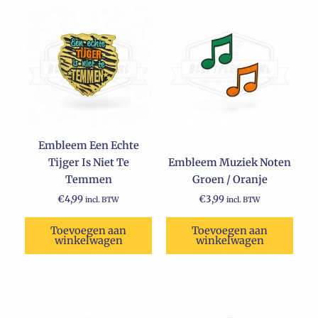
Embleem Een Echte
Tijger Is Niet Te
Embleem Muziek Noten
Temmen
Groen / Oranje
€
4,99
€
3,99
incl. BTW
incl. BTW
Toevoegen aan
Toevoegen aan
winkelwagen
winkelwagen