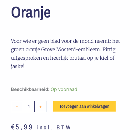
Oranje
Voor wie er geen blad voor de mond neemt: het
groen oranje Grove Mosterd-embleem. Pittig,
uitgesproken en heerlijk brutaal op je kiel of
jaske!
Embleem
Beschikbaarheid:
Op voorraad
Grove
Mosterd
Toevoegen aan winkelwagen
-
+
-
Groen
€
5,99
incl. BTW
/
Oranje