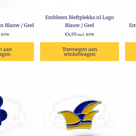
Embleem Bleftplekke.nl Logo
n Blauw / Geel
Blauw / Geel
Em
€
4,95
. BTW
incl. BTW
n aan
Toevoegen aan
agen
winkelwagen