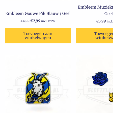
Embleem Muziekn
Embleem Gouwe Pik Blauw / Geel
Geel
€
2,99
€
4,99
€
3,99
incl. BTW
incl
Toevoegen aan
Toevoege
winkelwagen
winkelw