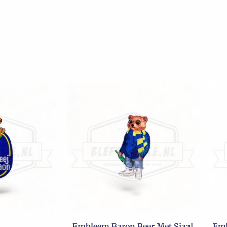
Embleem Baron Beer Met Sjaal
Emb