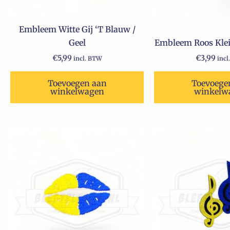
Embleem Witte Gij ‘T Blauw /
Geel
Embleem Roos Klei
€
5,99
€
3,99
incl. BTW
incl
Toevoegen aan
Toevoege
winkelwagen
winkelw