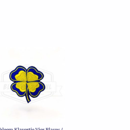
leem Klavertje Vier Blauw /