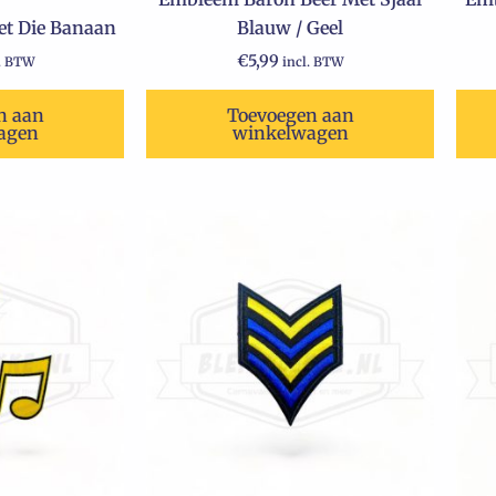
t Die Banaan
Blauw / Geel
€
5,99
l. BTW
incl. BTW
n aan
Toevoegen aan
agen
winkelwagen