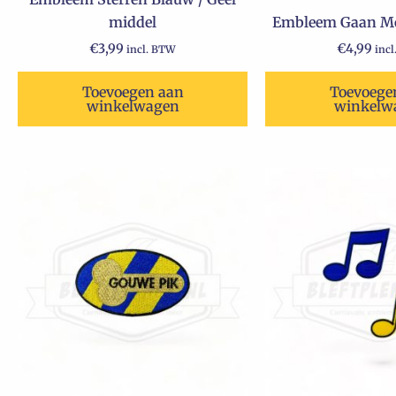
middel
Embleem Gaan Me
€
3,99
€
4,99
incl. BTW
inc
Toevoegen aan
Toevoege
winkelwagen
winkelw
Oorspronkelijke
Huidige
prijs
prijs
was:
is:
€4,99.
€2,99.