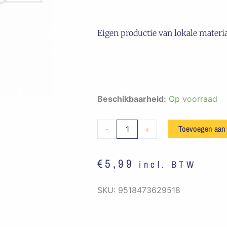
Eigen productie van lokale materi
Embleem
Beschikbaarheid:
Op voorraad
Echte
Meskes
Toevoegen aan
-
+
Drinken
Bier
€
5,99
incl. BTW
Blauw
/
SKU:
9518473629518
Geel
aantal