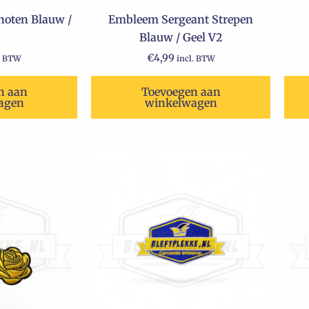
oten Blauw /
Embleem Sergeant Strepen
Blauw / Geel V2
€
4,99
. BTW
incl. BTW
n aan
Toevoegen aan
agen
winkelwagen