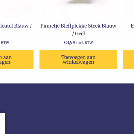
eutel Blauw /
Pinnetje Bleftplekke Steek Blauw
E
/ Geel
€
3,99
. BTW
incl. BTW
n aan
Toevoegen aan
agen
winkelwagen