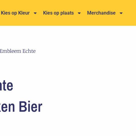
Kies op Kleur
Kies op plaats
Merchandise
 Embleem Echte
te
en Bier