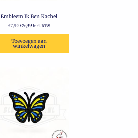
Embleem Ik Ben Kachel
€
5,99
€
7,99
incl. BTW
Toevoegen aan
winkelwagen