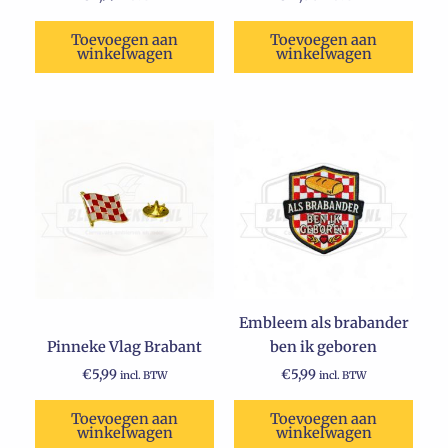
Toevoegen aan
Toevoegen aan
winkelwagen
winkelwagen
Embleem als brabander
Pinneke Vlag Brabant
ben ik geboren
€
5,99
€
5,99
incl. BTW
incl. BTW
Toevoegen aan
Toevoegen aan
winkelwagen
winkelwagen