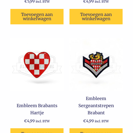
€
5,99
€
4,99
incl. BTW
incl. BTW
Toevoegen aan
Toevoegen aan
winkelwagen
winkelwagen
Embleem
Embleem Brabants
Sergeantstrepen
Hartje
Brabant
€
4,99
€
4,99
incl. BTW
incl. BTW