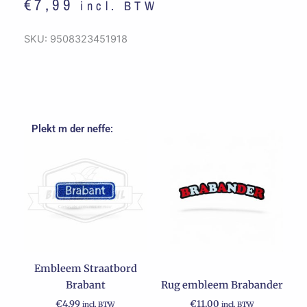
€
7,99
incl. BTW
SKU:
9508323451918
Plekt m der neffe:
Embleem Straatbord
Brabant
Rug embleem Brabander
€
4,99
€
11,00
incl. BTW
incl. BTW