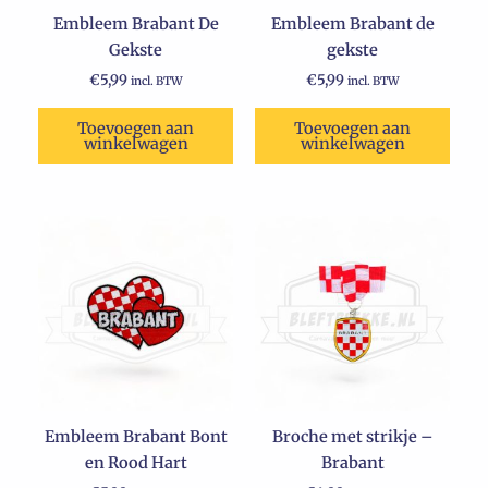
Embleem Brabant De
Embleem Brabant de
Gekste
gekste
€
5,99
€
5,99
incl. BTW
incl. BTW
Toevoegen aan
Toevoegen aan
winkelwagen
winkelwagen
Embleem Brabant Bont
Broche met strikje –
en Rood Hart
Brabant