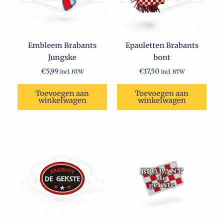
Embleem Brabants
Epauletten Brabants
Jungske
bont
€
5,99
€
17,50
incl. BTW
incl. BTW
Toevoegen aan
Toevoegen aan
winkelwagen
winkelwagen