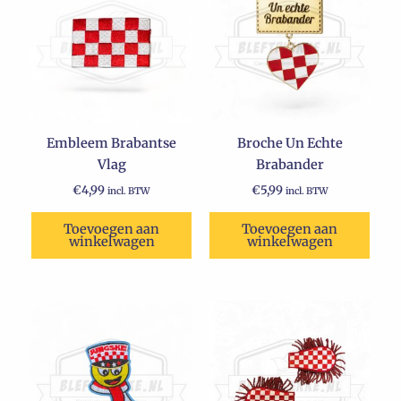
Embleem Brabantse
Broche Un Echte
Vlag
Brabander
€
4,99
€
5,99
incl. BTW
incl. BTW
Toevoegen aan
Toevoegen aan
winkelwagen
winkelwagen