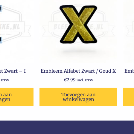
t Zwart – I
Embleem Alfabet Zwart / Goud X
Emb
€
2,99
. BTW
incl. BTW
n aan
Toevoegen aan
agen
winkelwagen