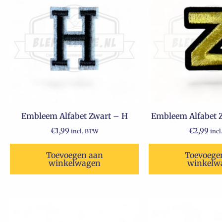
Embleem Alfabet Zwart – H
Embleem Alfabet Z
€
1,99
€
2,99
incl. BTW
inc
Toevoegen aan
Toevoege
winkelwagen
winkelw