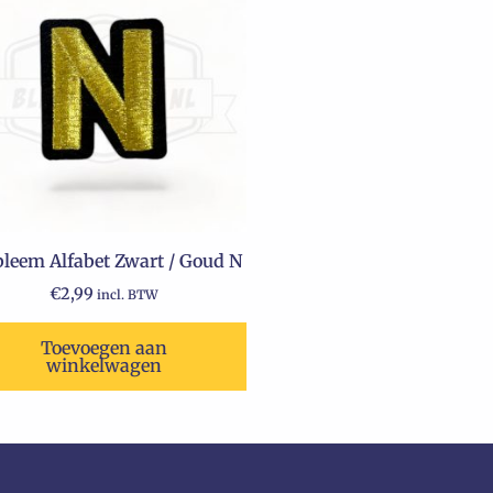
leem Alfabet Zwart / Goud N
€
2,99
incl. BTW
Toevoegen aan
winkelwagen