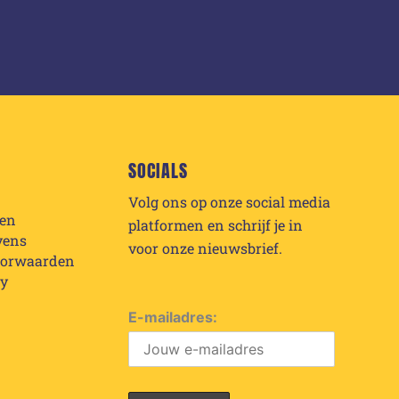
SOCIALS
Volg ons op onze social media
den
platformen en schrijf je in
vens
voor onze nieuwsbrief.
oorwaarden
cy
E-mailadres: