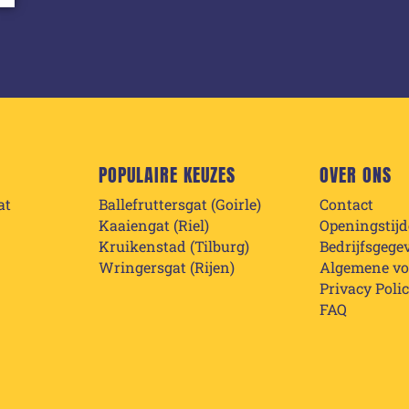
POPULAIRE KEUZES
OVER ONS
at
Ballefruttersgat (Goirle)
Contact
Kaaiengat (Riel)
Openingstij
Kruikenstad (Tilburg)
Bedrijfsgege
Wringersgat (Rijen)
Algemene v
Privacy Poli
FAQ