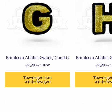
Embleem Alfabet Zwart / Goud G
Embleem Alfabet Z
€
2,99
€
2,99
incl. BTW
inc
Toevoegen aan
Toevoege
winkelwagen
winkelw