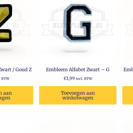
wart / Goud Z
Embleem Alfabet Zwart – G
Emb
€
1,99
l. BTW
incl. BTW
n aan
Toevoegen aan
agen
winkelwagen