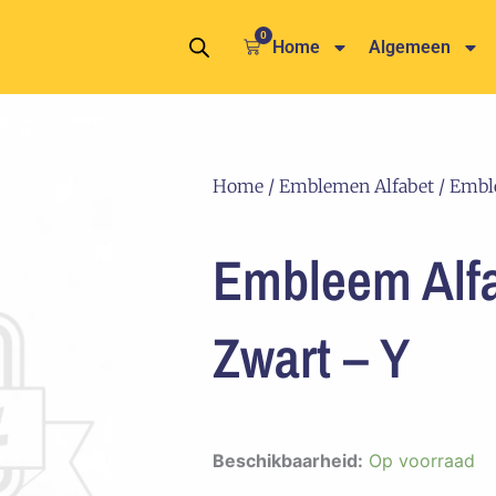
0
Winkelwagen
Home
Algemeen
Home
/
Emblemen Alfabet
/ Embl
Embleem Alf
Zwart – Y
Embleem
Beschikbaarheid:
Op voorraad
Alfabet