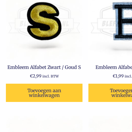
Embleem Alfabet Zwart / Goud S
Embleem Alfabe
€
2,99
€
1,99
incl. BTW
incl
Toevoegen aan
Toevoege
winkelwagen
winkelw