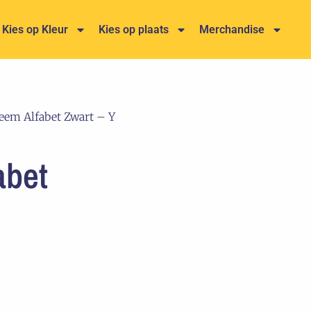
Kies op Kleur
Kies op plaats
Merchandise
eem Alfabet Zwart – Y
abet