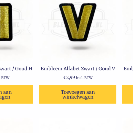
wart / Goud H
Embleem Alfabet Zwart / Goud V
Emb
€
2,99
l. BTW
incl. BTW
n aan
Toevoegen aan
agen
winkelwagen