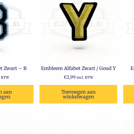
t Zwart – B
Embleem Alfabet Zwart / Goud Y
E
€
2,99
. BTW
incl. BTW
n aan
Toevoegen aan
agen
winkelwagen