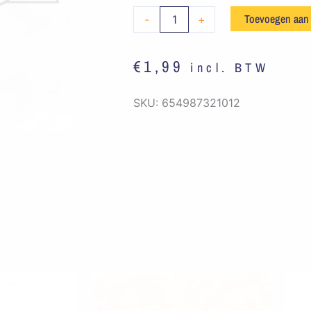
Zwart
Toevoegen aan
-
+
-
Y
€
1,99
incl. BTW
aantal
SKU:
654987321012