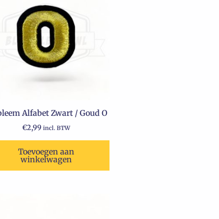
leem Alfabet Zwart / Goud O
€
2,99
incl. BTW
Toevoegen aan
winkelwagen