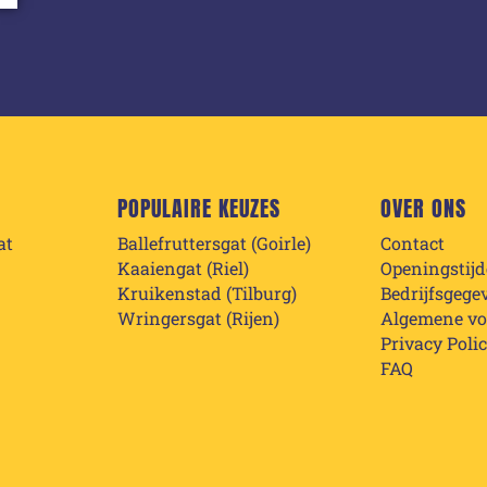
POPULAIRE KEUZES
OVER ONS
at
Ballefruttersgat (Goirle)
Contact
Kaaiengat (Riel)
Openingstij
Kruikenstad (Tilburg)
Bedrijfsgege
Wringersgat (Rijen)
Algemene v
Privacy Poli
FAQ