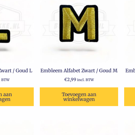
wart / Goud L
Embleem Alfabet Zwart / Goud M
Emb
€
2,99
l. BTW
incl. BTW
n aan
Toevoegen aan
agen
winkelwagen