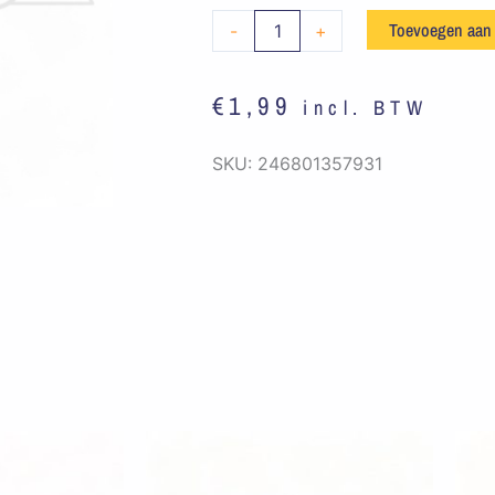
Zwart
Toevoegen aan
-
+
-
U
€
1,99
incl. BTW
aantal
SKU:
246801357931