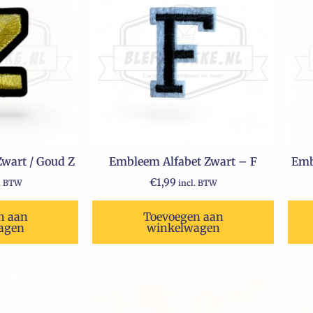
wart / Goud Z
Embleem Alfabet Zwart – F
Emb
€
1,99
l. BTW
incl. BTW
n aan
Toevoegen aan
agen
winkelwagen