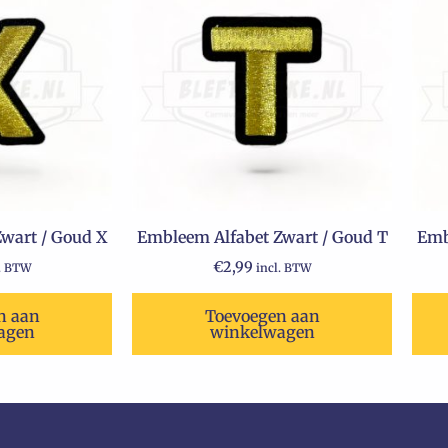
wart / Goud X
Embleem Alfabet Zwart / Goud T
Emb
€
2,99
l. BTW
incl. BTW
n aan
Toevoegen aan
agen
winkelwagen