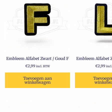
Embleem Alfabet Zwart / Goud F
Embleem Alfabet Z
€
2,99
€
2,99
incl. BTW
inc
Toevoegen aan
Toevoege
winkelwagen
winkelw