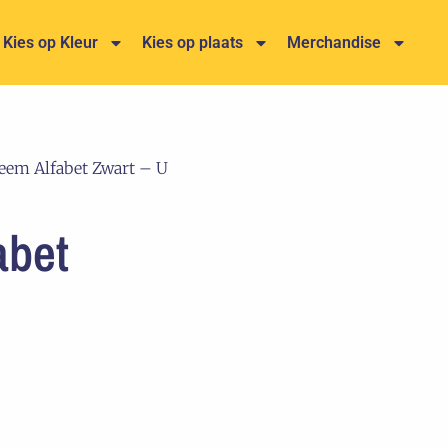
Kies op Kleur
Kies op plaats
Merchandise
eem Alfabet Zwart – U
abet