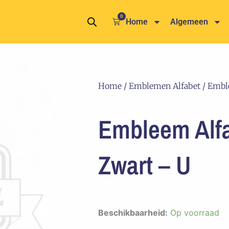
0
Winkelwagen
Home
Algemeen
Home
/
Emblemen Alfabet
/ Embl
Embleem Alf
Zwart – U
Embleem
Beschikbaarheid:
Op voorraad
Alfabet