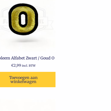
leem Alfabet Zwart / Goud O
€
2,99
incl. BTW
Toevoegen aan
winkelwagen