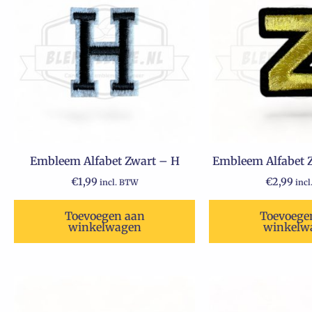
Embleem Alfabet Zwart – H
Embleem Alfabet Z
€
1,99
€
2,99
incl. BTW
inc
Toevoegen aan
Toevoege
winkelwagen
winkelw