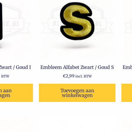
wart / Goud I
Embleem Alfabet Zwart / Goud S
Emb
€
2,99
l. BTW
incl. BTW
n aan
Toevoegen aan
agen
winkelwagen