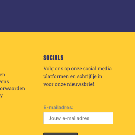
SOCIALS
Volg ons op onze social media
den
platformen en schrijf je in
vens
voor onze nieuwsbrief.
oorwaarden
cy
E-mailadres: