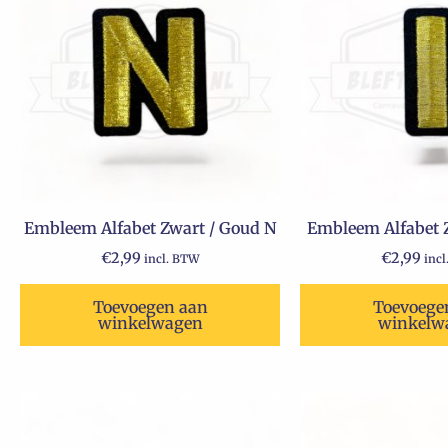
Embleem Alfabet Zwart / Goud N
Embleem Alfabet Z
€
2,99
€
2,99
incl. BTW
inc
Toevoegen aan
Toevoege
winkelwagen
winkelw