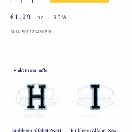
-
U
€
1,99
incl. BTW
aantal
SKU:
890123456899
Plekt m der neffe:
Embleem Alfabet Zwart
Embleem Alfabet Zwart