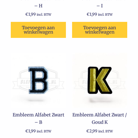
– H
– I
€
1,99
€
1,99
incl. BTW
incl. BTW
Toevoegen aan
Toevoegen aan
winkelwagen
winkelwagen
Embleem Alfabet Zwart
Embleem Alfabet Zwart /
– B
Goud K
€
1,99
€
2,99
incl. BTW
incl. BTW