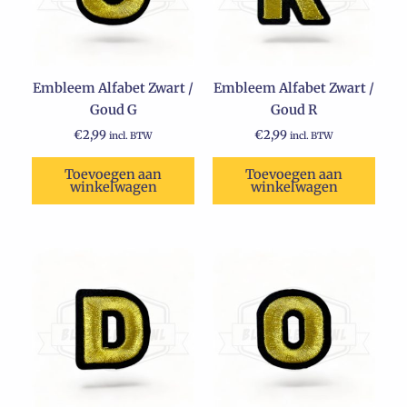
Embleem Alfabet Zwart /
Embleem Alfabet Zwart /
Goud G
Goud R
€
2,99
€
2,99
incl. BTW
incl. BTW
Toevoegen aan
Toevoegen aan
winkelwagen
winkelwagen