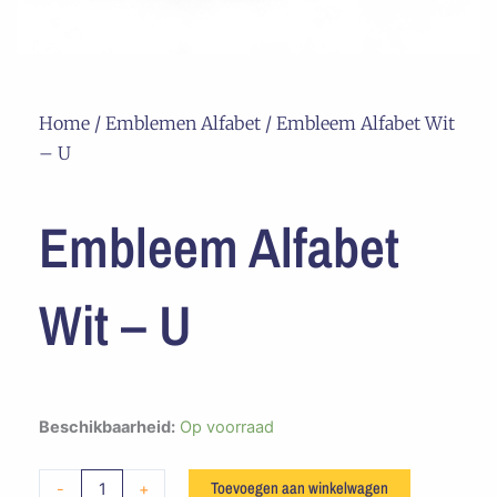
Home
/
Emblemen Alfabet
/ Embleem Alfabet Wit
– U
Embleem Alfabet
Wit – U
Embleem
Beschikbaarheid:
Op voorraad
Alfabet
Wit
Toevoegen aan winkelwagen
-
+