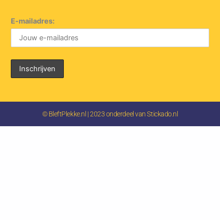
E-mailadres:
© BleftPlekke.nl | 2023 onderdeel van Stickado.nl