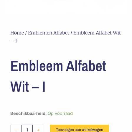
Home
/
Emblemen Alfabet
/ Embleem Alfabet Wit
– I
Embleem Alfabet
Wit – I
Embleem
Beschikbaarheid:
Op voorraad
Alfabet
Wit
Toevoegen aan winkelwagen
-
+