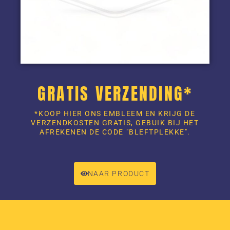
GRATIS VERZENDING*
*KOOP HIER ONS EMBLEEM EN KRIJG DE
VERZENDKOSTEN GRATIS, GEBUIK BIJ HET
AFREKENEN DE CODE "BLEFTPLEKKE".
NAAR PRODUCT