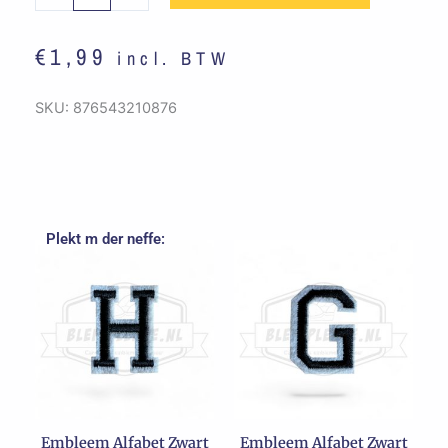
-
I
€
1,99
incl. BTW
aantal
SKU:
876543210876
Plekt m der neffe:
Embleem Alfabet Zwart
Embleem Alfabet Zwart