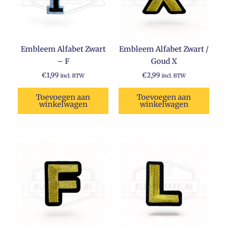
Embleem Alfabet Zwart
Embleem Alfabet Zwart /
– F
Goud X
€
1,99
€
2,99
incl. BTW
incl. BTW
Toevoegen aan
Toevoegen aan
winkelwagen
winkelwagen