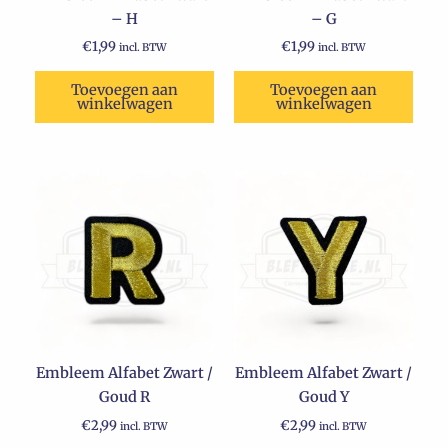
– H
– G
€
1,99
€
1,99
incl. BTW
incl. BTW
Toevoegen aan
Toevoegen aan
winkelwagen
winkelwagen
Embleem Alfabet Zwart /
Embleem Alfabet Zwart /
Goud R
Goud Y
€
2,99
€
2,99
incl. BTW
incl. BTW