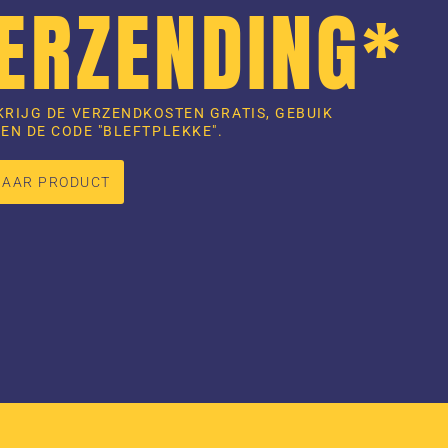
VERZENDING*
KRIJG DE VERZENDKOSTEN GRATIS, GEBUIK
EN DE CODE "BLEFTPLEKKE".
NAAR PRODUCT