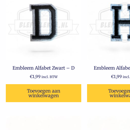
Embleem Alfabet Zwart – D
Embleem Alfabe
€
1,99
€
1,99
incl. BTW
incl
Toevoegen aan
Toevoege
winkelwagen
winkelw