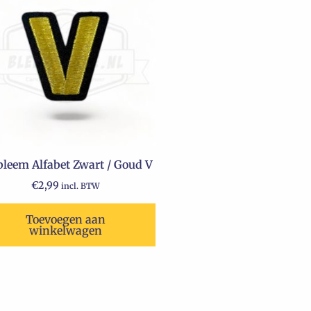
leem Alfabet Zwart / Goud V
€
2,99
incl. BTW
Toevoegen aan
winkelwagen