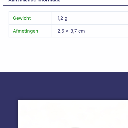
Gewicht
1,2 g
Afmetingen
2,5 × 3,7 cm