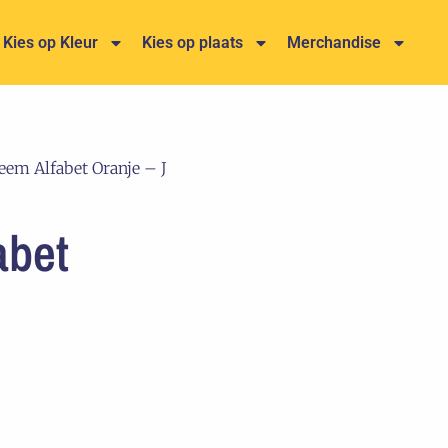
Kies op Kleur
Kies op plaats
Merchandise
em Alfabet Oranje – J
abet