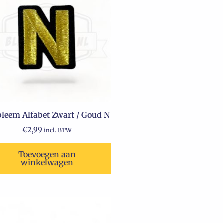
leem Alfabet Zwart / Goud N
€
2,99
incl. BTW
Toevoegen aan
winkelwagen