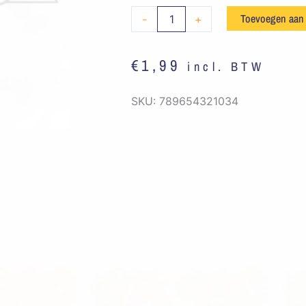
Oranje
Toevoegen aan
-
+
-
J
€
1,99
incl. BTW
aantal
SKU:
789654321034