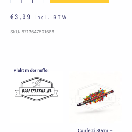
kleurrijk
aantal
€
3,99
incl. BTW
SKU:
8713647501688
Plekt m der neffe:
Dit
product
heeft
meerdere
variaties.
Deze
optie
kan
Confetti 80cm –
gekozen