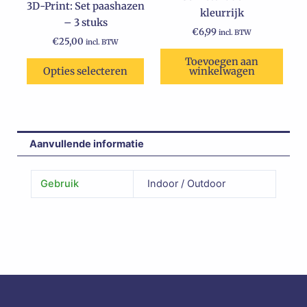
3D-Print: Set paashazen
kleurrijk
worden
– 3 stuks
op
€
6,99
incl. BTW
€
25,00
incl. BTW
de
Toevoegen aan
productpagina
Opties selecteren
winkelwagen
Aanvullende informatie
Gebruik
Indoor / Outdoor