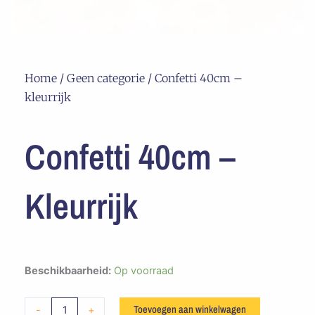
Home
/
Geen categorie
/ Confetti 40cm –
kleurrijk
Confetti 40cm –
Kleurrijk
Confetti
Beschikbaarheid:
Op voorraad
40cm
-
Toevoegen aan winkelwagen
-
+