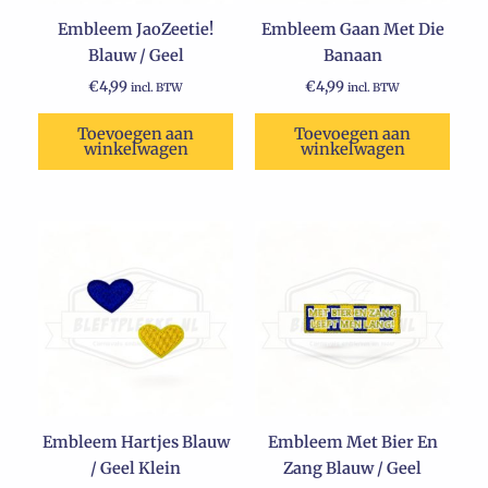
Embleem JaoZeetie!
Embleem Gaan Met Die
Blauw / Geel
Banaan
€
4,99
€
4,99
incl. BTW
incl. BTW
Toevoegen aan
Toevoegen aan
winkelwagen
winkelwagen
Embleem Hartjes Blauw
Embleem Met Bier En
/ Geel Klein
Zang Blauw / Geel