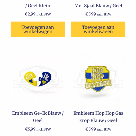
/ Geel Klein
Met Sjaal Blauw / Geel
€
2,99
€
5,99
incl. BTW
incl. BTW
Toevoegen aan
Toevoegen aan
winkelwagen
winkelwagen
Embleem Ge+Ik Blauw /
Embleem Hop Hop Gas
Geel
Erop Blauw / Geel
€
5,99
€
5,99
incl. BTW
incl. BTW