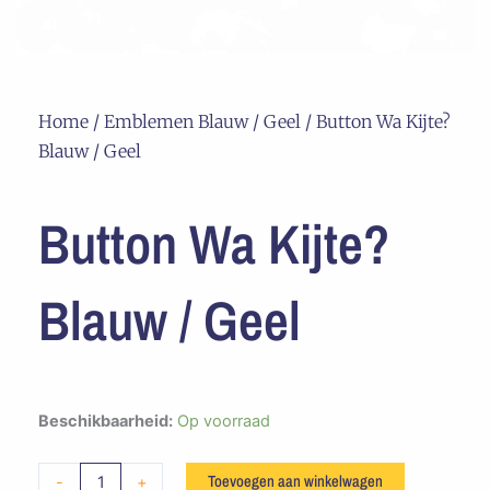
Home
/
Emblemen Blauw / Geel
/ Button Wa Kijte?
Blauw / Geel
Button Wa Kijte?
Blauw / Geel
Button
Beschikbaarheid:
Op voorraad
Wa
Kijte?
Toevoegen aan winkelwagen
-
+