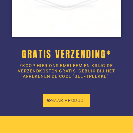
GRATIS VERZENDING*
*KOOP HIER ONS EMBLEEM EN KRIJG DE
VERZENDKOSTEN GRATIS, GEBUIK BIJ HET
AFREKENEN DE CODE "BLEFTPLEKKE".
NAAR PRODUCT