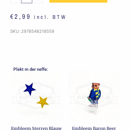
Blauw
/
€
2,99
incl. BTW
Geel
aantal
SKU:
2978548218559
Plekt m der neffe:
Embleem Sterren Blauw
Embleem Baron Beer