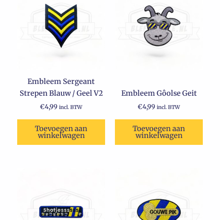
Embleem Sergeant
Strepen Blauw / Geel V2
Embleem Gôolse Geit
€
4,99
€
4,99
incl. BTW
incl. BTW
Toevoegen aan
Toevoegen aan
winkelwagen
winkelwagen
Oorspronkelijke
Huidige
prijs
prijs
was:
is:
€4,99.
€2,99.