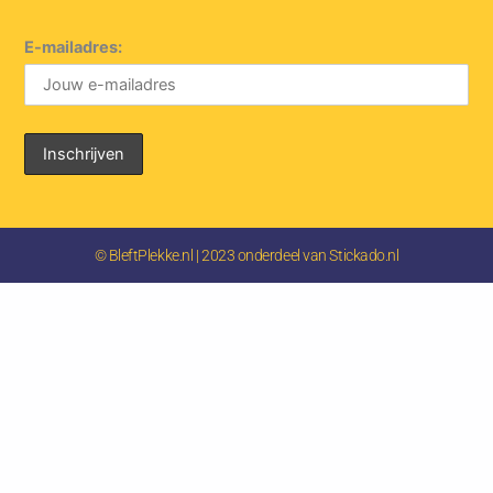
E-mailadres:
© BleftPlekke.nl | 2023 onderdeel van Stickado.nl