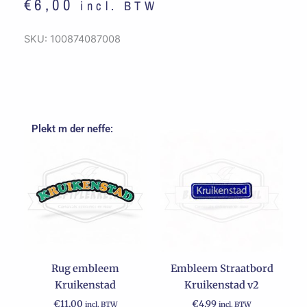
€
6,00
incl. BTW
SKU:
100874087008
Plekt m der neffe:
Rug embleem
Embleem Straatbord
Kruikenstad
Kruikenstad v2
€
11,00
€
4,99
incl. BTW
incl. BTW