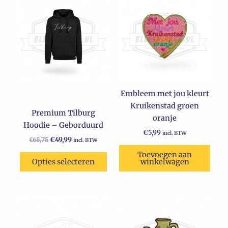
prijs
prijs
product
was:
is:
€65,75.
heeft
€49,99.
meerdere
variaties.
Deze
optie
kan
Embleem met jou kleurt
gekozen
Kruikenstad groen
worden
Premium Tilburg
oranje
op
Hoodie – Geborduurd
de
€
5,99
incl. BTW
€
49,99
€
65,75
incl. BTW
productpagina
Toevoegen aan
Opties selecteren
winkelwagen