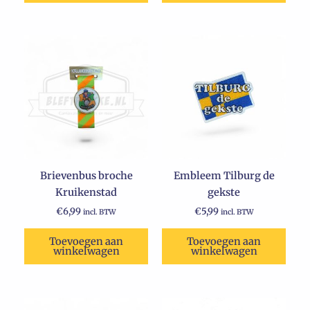
Brievenbus broche
Embleem Tilburg de
Kruikenstad
gekste
€
6,99
€
5,99
incl. BTW
incl. BTW
Toevoegen aan
Toevoegen aan
winkelwagen
winkelwagen
Oorspronkelijke
Huidige
Dit